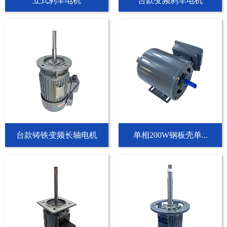
立式刹车电机
台款变频刹车电机
台款铸铁变频长轴电机
单相200W钢板壳单...