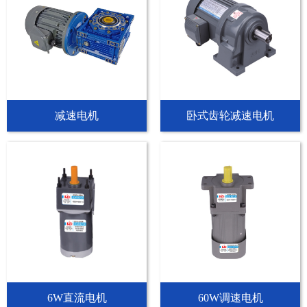
减速电机
卧式齿轮减速电机
6W直流电机
60W调速电机