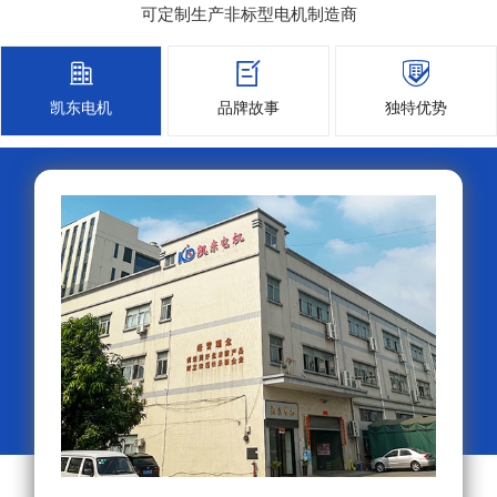
可定制生产非标型电机制造商



凯东电机
品牌故事
独特优势