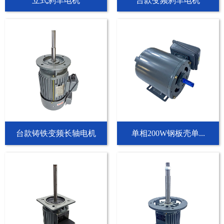
立式刹车电机
台款变频刹车电机
台款铸铁变频长轴电机
单相200W钢板壳单...