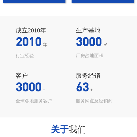
成立2010年
生产基地
2010
3000
年
㎡
行业经验
厂房占地面积
客户
服务经销
3000
63
+
+
全球各地服务客户
服务网点及经销商
关于
我们