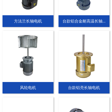
方法兰长轴电机
台款铝合金耐高温长轴...
风轮电机
台款铝壳长轴电机