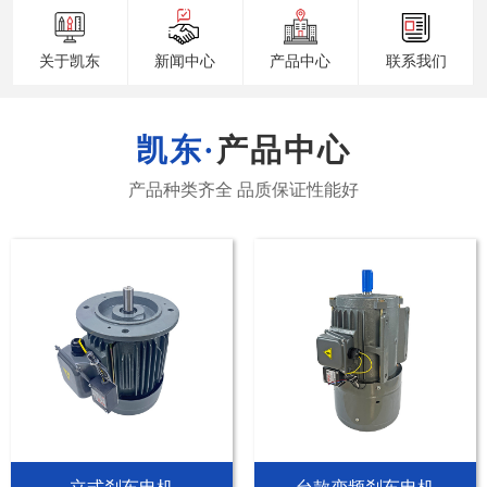
关于凯东
新闻中心
产品中心
联系我们
产品中心