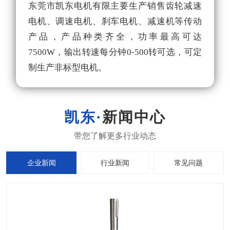
东莞市凯东电机有限主要生产销售齿轮减速
凯
电机、调速电机、刹车电机、减速机等传动
发
产品，产品种类齐全，功率最高可达
公
7500W，输出转速每分钟0-500转可选，可定
1
制生产非标型电机。
现
新闻中心
企业新闻
行业新闻
常见问题