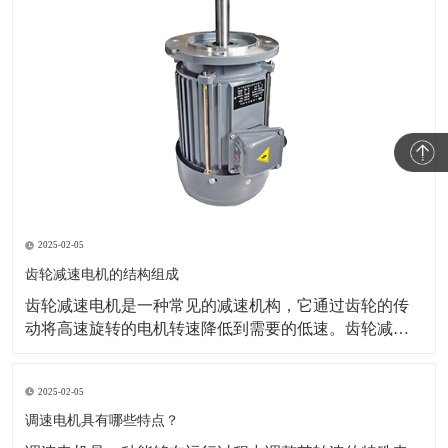
2025-02-05
齿轮减速电机的结构组成
齿轮减速电机是一种常见的减速机构，它通过齿轮的传
动将高速旋转的电机转速降低到需要的低速。齿轮减速
电机的结构主要由电机、减速器和输出轴组成。
一、电机 齿轮减速电机的电机通常是直流电机或交
2025-02-05
流电机，其功率的大小取决于需要的输出功率。电机的
转速一般较高，通常在几千转每分钟（rpm）或更高。电
调速电机具有哪些特点？
机